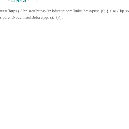
- LINKS -
=== 'https') { bp.src='https://zz.bdstatic.com/linksubmit/push.js'; } else { b
s.parentNode.insertBefore(bp, s); })();